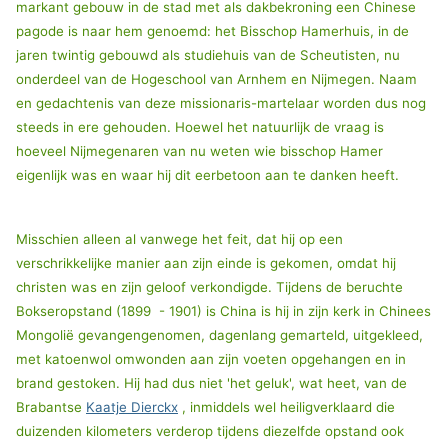
markant gebouw in de stad met als dakbekroning een Chinese
pagode is naar hem genoemd: het Bisschop Hamerhuis, in de
jaren twintig gebouwd als studiehuis van de Scheutisten, nu
onderdeel van de Hogeschool van Arnhem en Nijmegen. Naam
en gedachtenis van deze missionaris-martelaar worden dus nog
steeds in ere gehouden. Hoewel het natuurlijk de vraag is
hoeveel Nijmegenaren van nu weten wie bisschop Hamer
eigenlijk was en waar hij dit eerbetoon aan te danken heeft.
Misschien alleen al vanwege het feit, dat hij op een
verschrikkelijke manier aan zijn einde is gekomen, omdat hij
christen was en zijn geloof verkondigde. Tijdens de beruchte
Bokseropstand (1899 - 1901) is China is hij in zijn kerk in Chinees
Mongolië gevangengenomen, dagenlang gemarteld, uitgekleed,
met katoenwol omwonden aan zijn voeten opgehangen en in
brand gestoken. Hij had dus niet 'het geluk', wat heet, van de
Brabantse
Kaatje Dierckx
, inmiddels wel heiligverklaard die
duizenden kilometers verderop tijdens diezelfde opstand ook