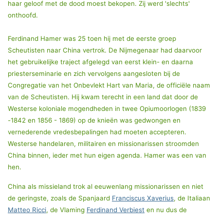
haar geloof met de dood moest bekopen. Zij werd 'slechts'
onthoofd.
Ferdinand Hamer was 25 toen hij met de eerste groep
Scheutisten naar China vertrok. De Nijmegenaar had daarvoor
het gebruikelijke traject afgelegd van eerst klein- en daarna
priesterseminarie en zich vervolgens aangesloten bij de
Congregatie van het Onbevlekt Hart van Maria, de officiële naam
van de Scheutisten. Hij kwam terecht in een land dat door de
Westerse koloniale mogendheden in twee Opiumoorlogen (1839
-1842 en 1856 - 1869) op de knieën was gedwongen en
vernederende vredesbepalingen had moeten accepteren.
Westerse handelaren, militairen en missionarissen stroomden
China binnen, ieder met hun eigen agenda. Hamer was een van
hen.
China als missieland trok al eeuwenlang missionarissen en niet
de geringste, zoals de Spanjaard
Franciscus Xaverius
, de Italiaan
Matteo Ricci
, de Vlaming
Ferdinand Verbiest
en nu dus de