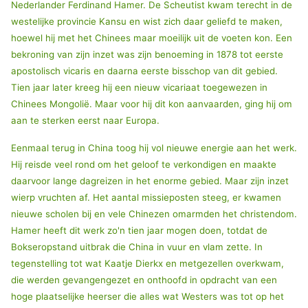
Nederlander Ferdinand Hamer. De Scheutist kwam terecht in de
westelijke provincie Kansu en wist zich daar geliefd te maken,
hoewel hij met het Chinees maar moeilijk uit de voeten kon. Een
bekroning van zijn inzet was zijn benoeming in 1878 tot eerste
apostolisch vicaris en daarna eerste bisschop van dit gebied.
Tien jaar later kreeg hij een nieuw vicariaat toegewezen in
Chinees Mongolië. Maar voor hij dit kon aanvaarden, ging hij om
aan te sterken eerst naar Europa.
Eenmaal terug in China toog hij vol nieuwe energie aan het werk.
Hij reisde veel rond om het geloof te verkondigen en maakte
daarvoor lange dagreizen in het enorme gebied. Maar zijn inzet
wierp vruchten af. Het aantal missieposten steeg, er kwamen
nieuwe scholen bij en vele Chinezen omarmden het christendom.
Hamer heeft dit werk zo'n tien jaar mogen doen, totdat de
Bokseropstand uitbrak die China in vuur en vlam zette. In
tegenstelling tot wat Kaatje Dierkx en metgezellen overkwam,
die werden gevangengezet en onthoofd in opdracht van een
hoge plaatselijke heerser die alles wat Westers was tot op het