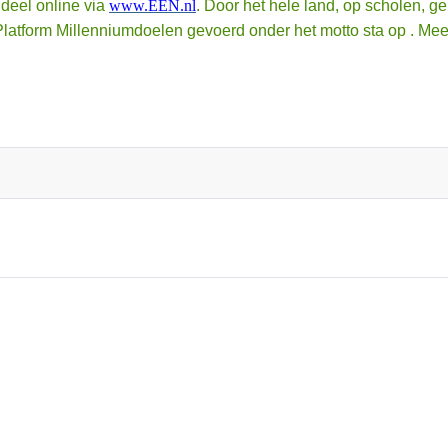
deel online via
www.EEN.nl
. Door het hele land, op scholen, g
tform Millenniumdoelen gevoerd onder het motto sta op . Me