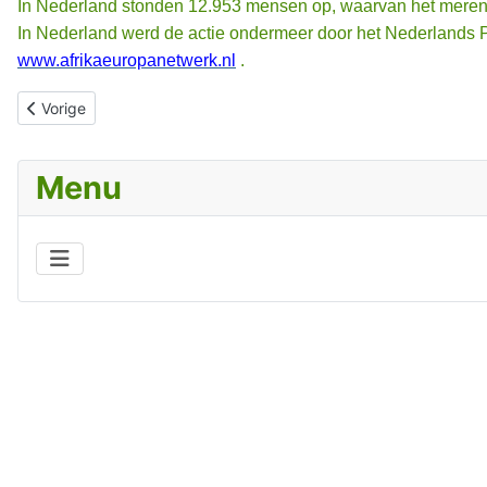
In Nederland stonden 12.953 mensen op, waarvan het meren
In Nederland werd de actie ondermeer door het Nederlands Pla
www.afrikaeuropanetwerk.nl
.
Vorig artikel: MISSIE-ZENDINGSKALENDER
Vorige
Menu