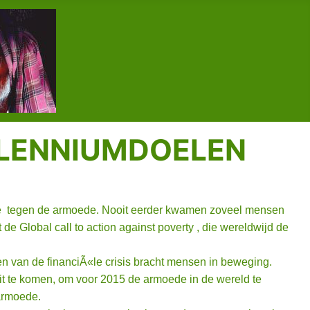
ILLENNIUMDOELEN
tie tegen de armoede. Nooit eerder kwamen zoveel mensen
Global call to action against poverty , die wereldwijd de
n van de financiÃ«le crisis bracht mensen in beweging.
it te komen, om voor 2015 de armoede in de wereld te
armoede.