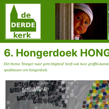
6. Hongerdoek HON
Het thema 'Honger naar gerechtigheid' heeft ook
twee graffiti-kuns
spuitbussen een hongerdoek.