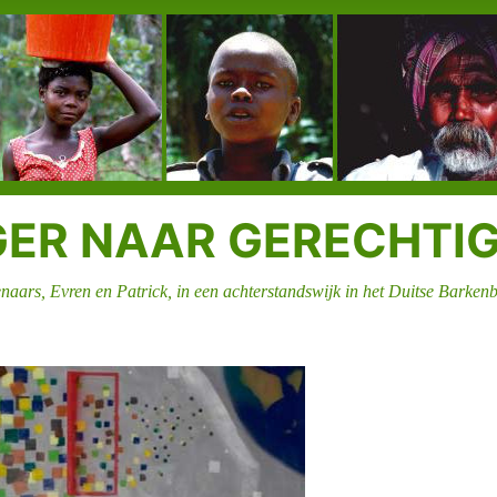
GER NAAR GERECHTI
tenaars, Evren en Patrick, in een achterstandswijk in het Duitse Barken